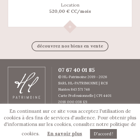
Location
520,00 € CC/mois
découvrez nos biens en vente
07 67 40 01 85
© HL-Patrimoine 2019 - 2026
SARL HL-PATRIMOINE | RCS
Nantes 843 571 746
Carte Professionnelle | CPI 4401
2018 000 038 121
Garantie SOCAF
En continuant sur ce site vous acceptez l'utilisation de
© Copyright HL Patrimoine
cookies à des fins de services d'audience. Pour obtenir plus
En cours d'optimisation SEO par BEE
d'informations sur les cookies, consultez notre politique de
COMPANY,
Agence de
cookies.
En savoir plus
communication digitale
D'accord !