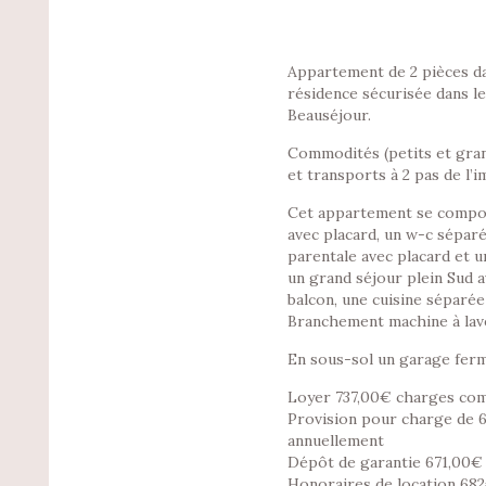
Appartement de 2 pièces da
résidence sécurisée dans le
Beauséjour.
Commodités (petits et gr
et transports à 2 pas de l’
Cet appartement se compo
avec placard, un w-c sépar
parentale avec placard et un
un grand séjour plein Sud a
balcon, une cuisine séparé
Branchement machine à lav
En sous-sol un garage ferm
Loyer 737,00€ charges co
Provision pour charge de 
annuellement
Dépôt de garantie 671,00€
Honoraires de location 68