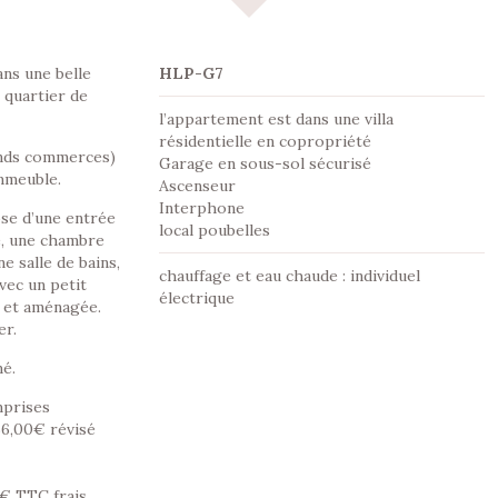
ns une belle
HLP-G7
 quartier de
l’appartement est dans une villa
résidentielle en copropriété
ands commerces)
Garage en sous-sol sécurisé
immeuble.
Ascenseur
Interphone
se d’une entrée
local poubelles
é, une chambre
e salle de bains,
chauffage et eau chaude : individuel
vec un petit
électrique
e et aménagée.
er.
é.
mprises
66,00€ révisé
2€ TTC frais