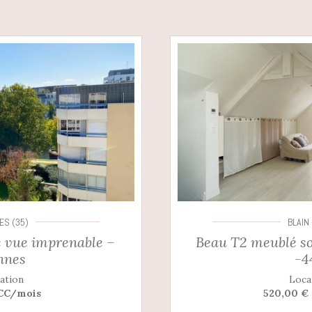
ES (35)
BLAIN 
 vue imprenable –
Beau T2 meublé so
nnes
-4
ation
Loca
 CC/mois
520,00 €