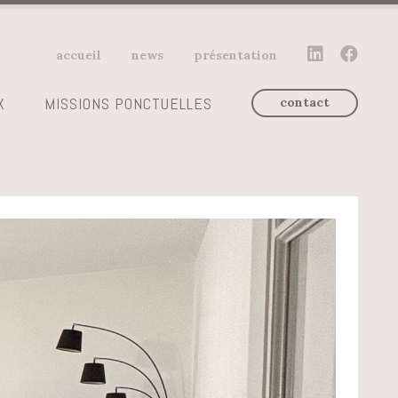
accueil
news
présentation
X
MISSIONS PONCTUELLES
contact