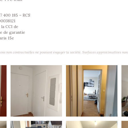
7 400 185 – RCS
00038121
 la CCI de
e de garantie
aris 15e
ons non contractuelles ne pouvant engager la société. Surfaces approximatives non 