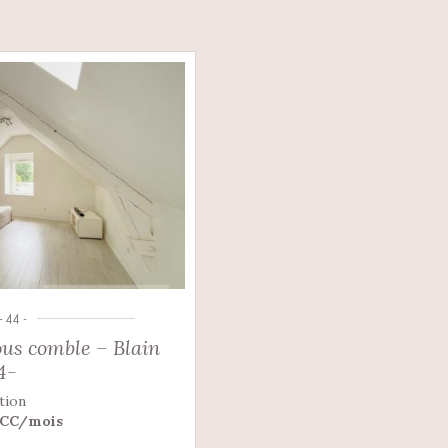
- 44 -
us comble – Blain
4-
tion
 CC/mois