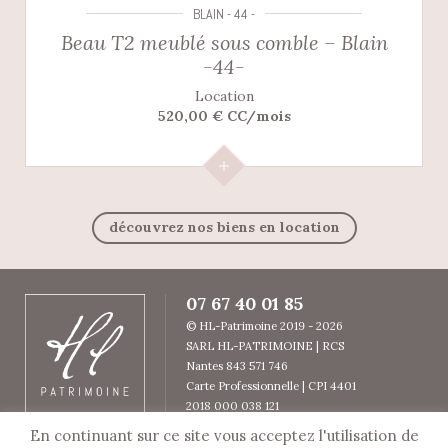
BLAIN - 44 -
Beau T2 meublé sous comble – Blain
-44-
Location
520,00 € CC/mois
découvrez nos biens en location
07 67 40 01 85
© HL-Patrimoine 2019 - 2026
SARL HL-PATRIMOINE | RCS
Nantes 843 571 746
Carte Professionnelle | CPI 4401
2018 000 038 121
Garantie SOCAF
En continuant sur ce site vous acceptez l'utilisation de
© Copyright HL Patrimoine