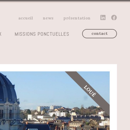
accueil
news
présentation
X
MISSIONS PONCTUELLES
contact
LOUÉ