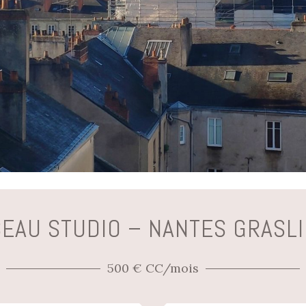
EAU STUDIO – NANTES GRASL
500 € CC/mois