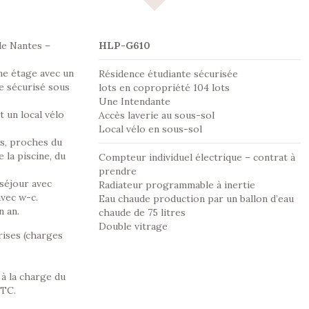
de Nantes –
HLP-G610
me étage avec un
Résidence étudiante sécurisée
e sécurisé sous
lots en copropriété 104 lots
Une Intendante
t un local vélo
Accès laverie au sous-sol
Local vélo en sous-sol
es, proches du
 la piscine, du
Compteur individuel électrique – contrat à
prendre
séjour avec
Radiateur programmable à inertie
avec w-c.
Eau chaude production par un ballon d’eau
n an.
chaude de 75 litres
Double vitrage
ises (charges
 à la charge du
TTC.