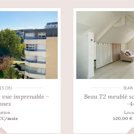
ES (35)
BLAIN 
 vue imprenable –
Beau T2 meublé so
nnes
-4
ation
Loca
 CC/mois
520,00 €