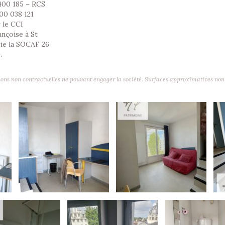
00 185 – RCS
00 038 121
 le CCI
ançoise à St
tie la SOCAF 26
.
ons non contractuelles ne pouvant engager la société. Surfaces approximatives non 