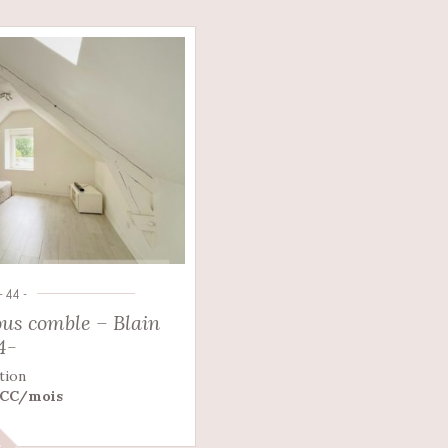
- 44 -
us comble – Blain
4-
tion
 CC/mois