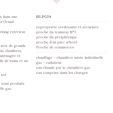
s dans une
HLPG24
du Grand
copropriété verdoyante et sécurisée
rking extérieur
proche du tramway N°3
proche du périphérique
proche d’un parc arboré
 avec de grands
Proche de commerces
eux chambres,
 aménagée et
chauffage – chaudière mixte individuelle
le de bains et un
gaz – radiateur
eau chaude par le chaudière gaz
eau comprise dans les charges
 sol
e sont produits
lle gaz.