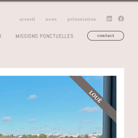
accueil
news
présentation
X
MISSIONS PONCTUELLES
contact
LOUÉ