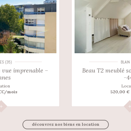
ES (35)
BLAIN 
 vue imprenable –
Beau T2 meublé so
nnes
-4
ation
Loca
 CC/mois
520,00 €
découvrez nos biens en location