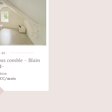
- 44 -
us comble – Blain
4-
tion
 CC/mois